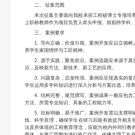
二、 征集范围
本次征集主要面向我校承担工程硕博士专项培
上职称教师作为项目负责人牵头申报。鼓励跨学科
三、 案例要求
1. 导向正确，价值引领。案例开发应以立德
养学生家国情怀与工匠精神。
2. 源于实践，聚焦前沿。案例选题应来源于
沿，反映新方法、新技术、新工艺的应用。
3. 问题复杂，启发性强。案例应呈现真实的
学生运用多学科知识进行深入分析与方案比选，培
4. 结构完整，规范撰写。案例成果一般应包
方法、所需专业知识、具备的工程能力等。
5. 目标明确，易于推广。案例开发需以支撑
线、科学原理，确保学生在研习后能有效提升相关
法及所体现的工程教育理念，应能为校内外同行教
载体，在更广范围内进行推广交流，传播北理工在