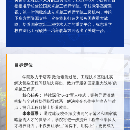
批批准学校建设国家卓越工程师学院。学校党委高度重
视，第一时间批准成立卓越工程师学院二级机构，并给
予多方面资源支持，旨在将其打造为服务国家重大战
略、培养国家杰出工程技术人才的重要平台，标志着学
校在深化工程硕博士培养改革方面迈出了关键一步。
目标定位
学院致力于培养“政治素质过硬、工程技术基础扎实、
解决复杂工程问题能力突出、致力于服务国家重大战略”的
卓越工程师。
核心任务：
持续深化“6+1”育人模式，完善导师激励
机制与全过程协同指导体系，解决校企合作中的痛点与难
点，提升工程硕博士培养质量。
未来愿景：
通过建设校企深度协同的示范区和国家战
略急需人才的供给区，学院将进一步提升工程专业学位人
才培养能力，不仅要让学生“留得下、用得上”，更要成为